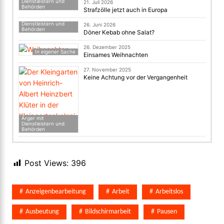
Dienstleistern und
21. Juli 2026
Behörden
Strafzölle jetzt auch in Europa
Ärger mit
Dienstleistern und
26. Juni 2026
Behörden
Döner Kebab ohne Salat?
26. Dezember 2025
In eigener Sache
Einsames Weihnachten
27. November 2025
Keine Achtung vor der Vergangenheit
Ärger mit
Dienstleistern und
Behörden
Post Views:
396
Anzeigenbearbeitung
Arbeit
Arbeitslos
Ausbeutung
Bildschirmarbeit
Pausen