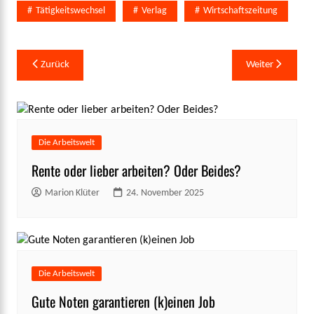
Tätigkeitswechsel
Verlag
Wirtschaftszeitung
Beitragsnavigation
Zurück
Weiter
Die Arbeitswelt
Rente oder lieber arbeiten? Oder Beides?
Marion Klüter
24. November 2025
Die Arbeitswelt
Gute Noten garantieren (k)einen Job