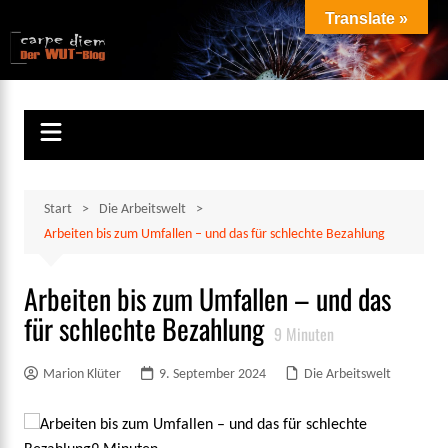
Zum
Translate »
Inhalt
Marion Klüter
carpe diem
springen
Start
Die Arbeitswelt
Arbeiten bis zum Umfallen – und das für schlechte Bezahlung
Arbeiten bis zum Umfallen – und das
für schlechte Bezahlung
9
Minuten
Marion Klüter
9. September 2024
Die Arbeitswelt