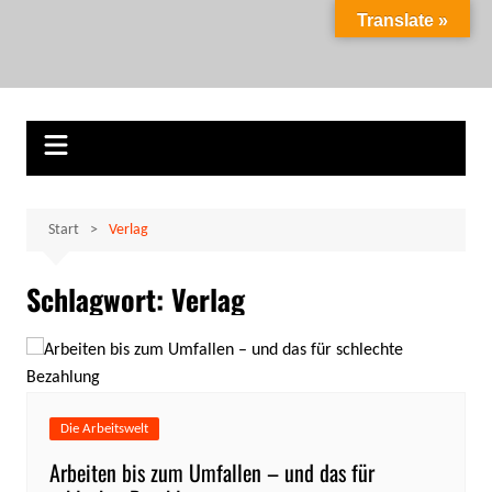
Zum
Translate »
Inhalt
Marion Klüter
carpe diem
springen
Start
Verlag
Schlagwort:
Verlag
Die Arbeitswelt
Arbeiten bis zum Umfallen – und das für