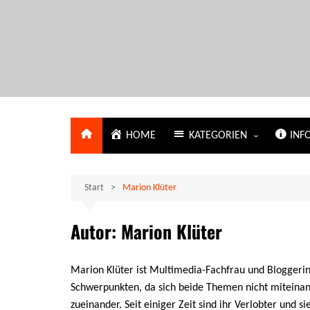
Zum
Inhalt
springen
carpe diem
HOME
KATEGORIEN
INF
Das Mietshaus
Impres
Start
Marion Klüter
Die Arbeitswelt
Kontak
Ärger mit Dienstleistern und
Willko
Autor:
Marion Klüter
Behörden
Blog
Toxische Liebe
Über m
Marion Klüter ist Multimedia-Fachfrau und Bloggerin.
Leben mit Bürgergeld
In eige
Schwerpunkten, da sich beide Themen nicht miteinand
WordPre
zueinander. Seit einiger Zeit sind ihr Verlobter und si