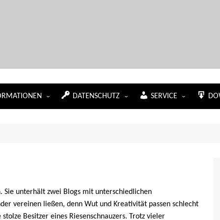
Marion Klüter
ORMATIONEN
DATENSCHUTZ
SERVICE
DO
sum
Datenschutzerklärung
Newsletter
Der
t
Arbeitsmaterial
Cookie-Richtlinie (EU)
Sitemap
Die
mmen in meinem WUT-
Haftungsausschluss
Der
Die
ich
 Sie unterhält zwei Blogs mit unterschiedlichen
ner Sache
er vereinen ließen, denn Wut und Kreativität passen schlecht
ss in meinem Blog
e stolze Besitzer eines Riesenschnauzers. Trotz vieler