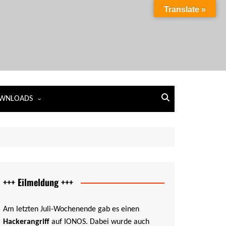
Translate »
WNLOADS
 Maklervertrag als PDF
 Datenerfassung als PDF
 Besuchsbericht als PDF
 Mappe als PDF
+++ Eilmeldung +++
Am letzten Juli-Wochenende gab es einen
Hackerangriff
auf IONOS. Dabei wurde auch