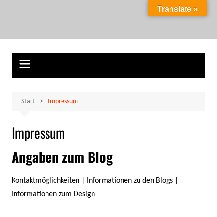
Zum
Translate »
Inhalt
Marion Klüter
carpe diem
springen
Start
Impressum
Impressum
Angaben zum Blog
Kontaktmöglichkeiten | Informationen zu den Blogs |
Informationen zum Design