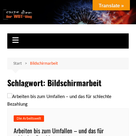
Zum
Translate »
Inhalt
Marion Klüter
carpe diem
springen
Start
Bildschirmarbeit
Schlagwort:
Bildschirmarbeit
Die Arbeitswelt
Arbeiten bis zum Umfallen – und das für