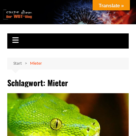
Zum
Translate »
Inhalt
Marion Klüter
carpe diem
springen
Start
Mieter
Schlagwort:
Mieter