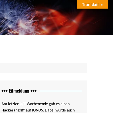
Translate »
ag als PDF
ung als PDF
cht als PDF
PDF
+++ Eilmeldung +++
Am letzten Juli-Wochenende gab es einen
Hackerangriff
auf IONOS. Dabei wurde auch