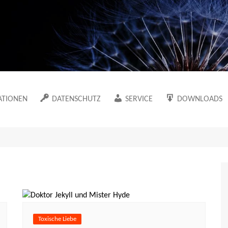
Marion Klüter
ATIONEN
DATENSCHUTZ
SERVICE
DOWNLOADS
Datenschutzerklärung
Newsletter
Der Maklervertr
Arbeitsmaterial
Cookie-Richtlinie (EU)
Sitemap
Die Datenerfass
in meinem WUT-
Haftungsausschluss
Der Besuchsberi
Die Mappe als 
ache
n meinem Blog
Toxische Liebe