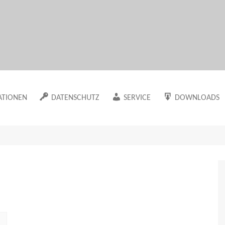
Marion Klüter
ATIONEN
DATENSCHUTZ
SERVICE
DOWNLOADS
Datenschutzerklärung
Newsletter
Der Maklervertr
Arbeitsmaterial
Cookie-Richtlinie (EU)
Sitemap
Die Datenerfass
in meinem WUT-
Haftungsausschluss
Der Besuchsberi
Die Mappe als 
ache
n meinem Blog