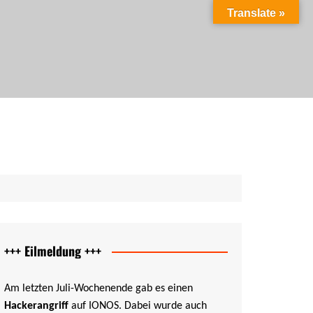
Translate »
ag als PDF
ung als PDF
cht als PDF
PDF
+++ Eilmeldung +++
Am letzten Juli-Wochenende gab es einen
Hackerangriff
auf IONOS. Dabei wurde auch