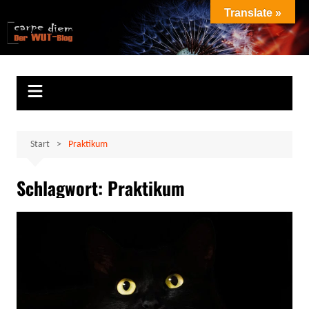
Zum
Translate »
Inhalt
Marion Klüter
carpe diem
springen
Start
Praktikum
Schlagwort:
Praktikum