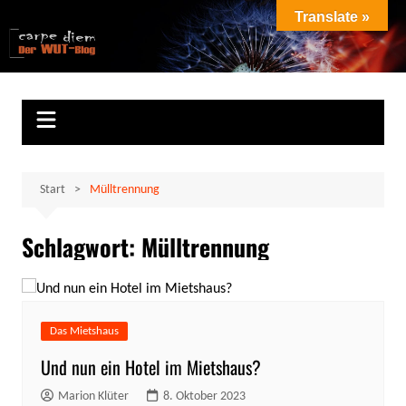
Zum
Translate »
Inhalt
Marion Klüter
carpe diem
springen
Start
Mülltrennung
Schlagwort:
Mülltrennung
Das Mietshaus
Und nun ein Hotel im Mietshaus?
Marion Klüter
8. Oktober 2023