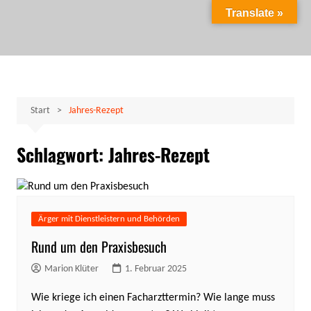
Zum
Translate »
Inhalt
Marion Klüter
carpe diem
springen
Start
Jahres-Rezept
Schlagwort:
Jahres-Rezept
Ärger mit Dienstleistern und Behörden
Rund um den Praxisbesuch
Marion Klüter
1. Februar 2025
Wie kriege ich einen Facharzttermin? Wie lange muss