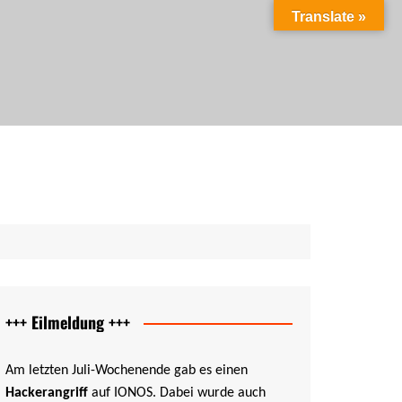
Translate »
ag als PDF
ung als PDF
cht als PDF
PDF
+++ Eilmeldung +++
Am letzten Juli-Wochenende gab es einen
Hackerangriff
auf IONOS. Dabei wurde auch