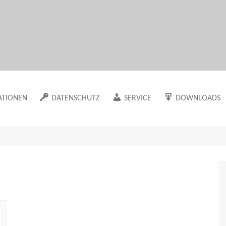
Marion Klüter
ATIONEN
DATENSCHUTZ
SERVICE
DOWNLOADS
Datenschutzerklärung
Newsletter
Der Maklervertr
Arbeitsmaterial
Cookie-Richtlinie (EU)
Sitemap
Die Datenerfass
in meinem WUT-
Haftungsausschluss
Der Besuchsberi
Die Mappe als 
ache
n meinem Blog