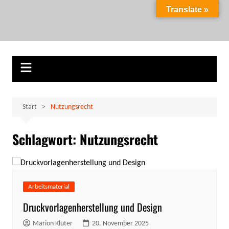
Zum
Translate »
Inhalt
Marion Klüter
carpe diem
springen
Start
Nutzungsrecht
Schlagwort:
Nutzungsrecht
Arbeitsmaterial
Druckvorlagenherstellung und Design
Marion Klüter
20. November 2025