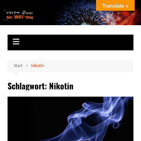
Zum
Translate »
Inhalt
Marion Klüter
carpe diem
springen
Start
Nikotin
Schlagwort:
Nikotin