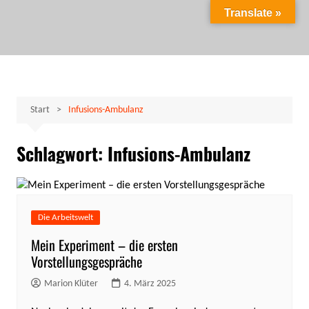
Zum
Translate »
Inhalt
Marion Klüter
carpe diem
springen
Start
Infusions-Ambulanz
Schlagwort:
Infusions-Ambulanz
Die Arbeitswelt
Mein Experiment – die ersten
Vorstellungsgespräche
Marion Klüter
4. März 2025