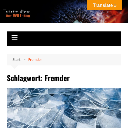
Zum
Translate »
Inhalt
Marion Klüter
carpe diem
springen
Start
Fremder
Schlagwort:
Fremder