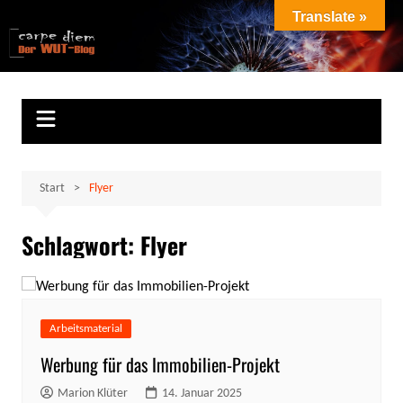
Zum
Translate »
Inhalt
Marion Klüter
carpe diem
springen
Start
Flyer
Schlagwort:
Flyer
Arbeitsmaterial
Werbung für das Immobilien-Projekt
Marion Klüter
14. Januar 2025