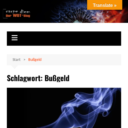
Zum
Translate »
Inhalt
Marion Klüter
carpe diem
springen
Start
Bußgeld
Schlagwort:
Bußgeld