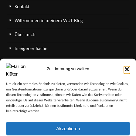
Kontakt
Willkommen in meinem WUT-Blog
Über mich
In eigener Sache
WordPress in meinem Blog
Zustimmung verwalten
SERVICE
Um dir ein optimales Erlebnis zu bieten, verwenden wir Technologien wie Cookies,
um Geräteinformationen zu speichern und/oder darauf zuzugreifen. Wenn du
Newsletter
diesen Technologien zustimmst, können wir Daten wie das Surfverhalten oder
eindeutige IDs auf dieser Website verarbeiten. Wenn du deine Zustimmung nicht
Sitemap
erteilst oder zurückziehst, können bestimmte Merkmale und Funktionen
beeinträchtigt werden.
Akzeptieren
co. Marion Klueter 2026