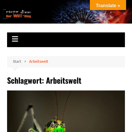
Zum
Translate »
Inhalt
Marion Klüter
carpe diem
springen
Start
Arbeitswelt
Schlagwort:
Arbeitswelt