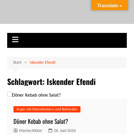
Zum
Translate »
Inhalt
Marion Klüter
carpe diem
springen
Start
Iskender Efendi
Schlagwort:
Iskender Efendi
Ärger mit Dienstleistern und Behörden
Döner Kebab ohne Salat?
Marion Klüter
26. Juni 2026