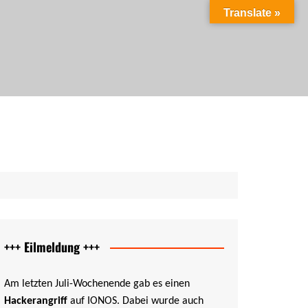
Translate »
ag als PDF
ung als PDF
cht als PDF
PDF
+++ Eilmeldung +++
Am letzten Juli-Wochenende gab es einen
Hackerangriff
auf IONOS. Dabei wurde auch