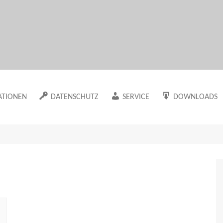
Marion Klüter
ATIONEN
DATENSCHUTZ
SERVICE
DOWNLOADS
Datenschutzerklärung
Newsletter
Der Maklervertr
Arbeitsmaterial
Cookie-Richtlinie (EU)
Sitemap
Die Datenerfass
in meinem WUT-
Haftungsausschluss
Der Besuchsberi
Die Mappe als 
ache
n meinem Blog