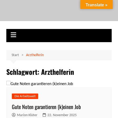
Zum
Translate »
Inhalt
Marion Klüter
carpe diem
springen
Start
Arzthelferin
Schlagwort:
Arzthelferin
Die Arbeitswelt
Gute Noten garantieren (k)einen Job
Marion Klüter
22. November 2025