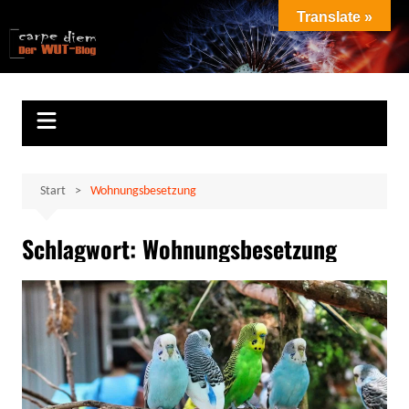
Zum
Translate »
Inhalt
Marion Klüter
carpe diem
springen
Start
Wohnungsbesetzung
Schlagwort:
Wohnungsbesetzung