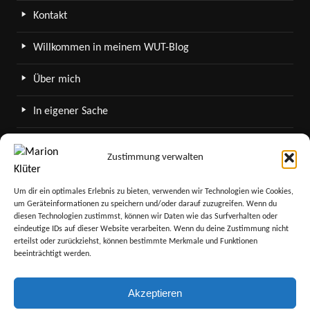
Kontakt
Willkommen in meinem WUT-Blog
Über mich
In eigener Sache
WordPress in meinem Blog
Zustimmung verwalten
SERVICE
Um dir ein optimales Erlebnis zu bieten, verwenden wir Technologien wie Cookies,
um Geräteinformationen zu speichern und/oder darauf zuzugreifen. Wenn du
Newsletter
diesen Technologien zustimmst, können wir Daten wie das Surfverhalten oder
eindeutige IDs auf dieser Website verarbeiten. Wenn du deine Zustimmung nicht
Sitemap
erteilst oder zurückziehst, können bestimmte Merkmale und Funktionen
beeinträchtigt werden.
Akzeptieren
co. Marion Klueter 2026