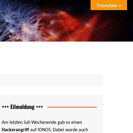
Translate »
ag als PDF
ung als PDF
cht als PDF
PDF
+++ Eilmeldung +++
Am letzten Juli-Wochenende gab es einen
Hackerangriff
auf IONOS. Dabei wurde auch