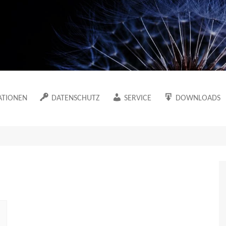
Marion Klüter
ATIONEN
DATENSCHUTZ
SERVICE
DOWNLOADS
Datenschutzerklärung
Newsletter
Der Maklervertr
Arbeitsmaterial
Cookie-Richtlinie (EU)
Sitemap
Die Datenerfass
in meinem WUT-
Haftungsausschluss
Der Besuchsberi
Die Mappe als 
ache
n meinem Blog