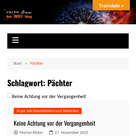
Zum
Translate »
Inhalt
Marion Klüter
carpe diem
springen
Start
Pächter
Schlagwort:
Pächter
Ärger mit Dienstleistern und Behörden
Keine Achtung vor der Vergangenheit
Marion Klüter
27. November 2025